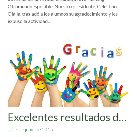
Otromundoesposible. Nuestro presidente, Celestino
Olalla, trasladó a los alumnos su agradecimiento y les
expuso la actividad...
Excelentes resultados de
la campaña Céntimo
7 de junio de 2015
Solidario en el mes de