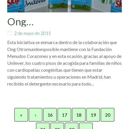
Ong
Otromundoesposible
2 de mayo de 2015
refuerza su apoyo a las
Esta iniciativa se enmarca dentro de la colaboración que
familias de niños con
Ong Otromundoesposible mantiene con la Fundación
cardiopatías congénitas
Menudos Corazones y en esta ocasión, gracias al apoyo de
Unilever, los cuatro pisos de acogida para familias de niños
con cardiopatías congénitas que tienen que estar
siguiendo tratamientos u operaciones en Madrid, han
recibido el detergente necesario para todo...
«
‹
16
17
18
19
20