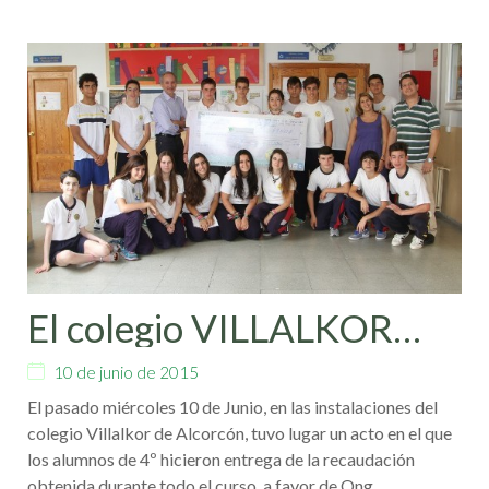
El colegio VILLALKOR
realiza un acto a favor de
10 de junio de 2015
Ong
El pasado miércoles 10 de Junio, en las instalaciones del
Otromundoesposible
colegio Villalkor de Alcorcón, tuvo lugar un acto en el que
los alumnos de 4º hicieron entrega de la recaudación
obtenida durante todo el curso, a favor de Ong