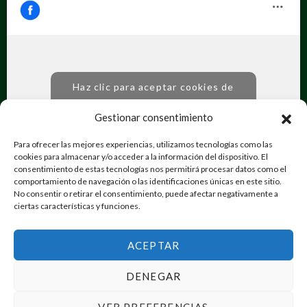
Haz clic para aceptar cookies de
marketing y permitir este contenido
Gestionar consentimiento
Para ofrecer las mejores experiencias, utilizamos tecnologías como las
cookies para almacenar y/o acceder a la información del dispositivo. El
consentimiento de estas tecnologías nos permitirá procesar datos como el
comportamiento de navegación o las identificaciones únicas en este sitio.
No consentir o retirar el consentimiento, puede afectar negativamente a
ciertas características y funciones.
Ongotromundoesposible |
Desarrollado por
Vortex Dimensión Digital
ACEPTAR
DENEGAR
VER PREFERENCIAS