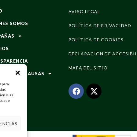
O
AVISO LEGAL
NES SOMOS
POLÍTICA DE PRIVACIDAD
PAÑAS
POLÍTICA DE COOKIES
IOS
DECLARACIÓN DE ACCESIBI
SPARENCIA
MAPA DEL SITIO
RAMAS Y CAUSAS
s para
TOS
stas
ón o las
CIAS
, puede
TACTO
ENCIAS