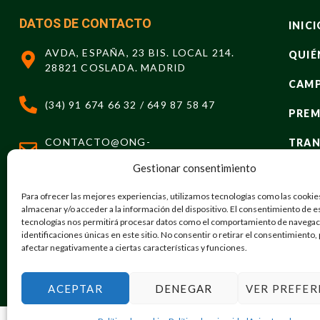
DATOS DE CONTACTO
INICI
AVDA, ESPAÑA, 23 BIS. LOCAL 214.
QUIÉ
28821 COSLADA. MADRID
CAM
(34) 91 674 66 32 / 649 87 58 47
PREM
CONTACTO@ONG-
TRAN
OTROMUNDOESPOSIBLE.ORG
Gestionar consentimiento
PROG
Para ofrecer las mejores experiencias, utilizamos tecnologías como las cookie
EVEN
almacenar y/o acceder a la información del dispositivo. El consentimiento de e
tecnologías nos permitirá procesar datos como el comportamiento de navegaci
NOTI
identificaciones únicas en este sitio. No consentir o retirar el consentimiento
afectar negativamente a ciertas características y funciones.
CON
ACEPTAR
DENEGAR
VER PREFER