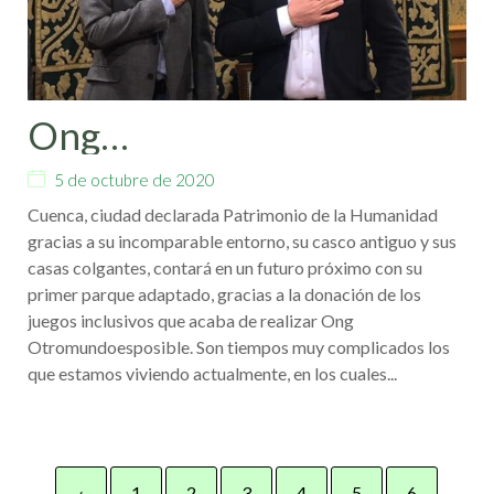
Ong
Otromundoesposible
5 de octubre de 2020
dona el primer parque
Cuenca, ciudad declarada Patrimonio de la Humanidad
adaptado de la ciudad de
gracias a su incomparable entorno, su casco antiguo y sus
Cuenca
casas colgantes, contará en un futuro próximo con su
primer parque adaptado, gracias a la donación de los
juegos inclusivos que acaba de realizar Ong
Otromundoesposible. Son tiempos muy complicados los
que estamos viviendo actualmente, en los cuales...
‹
1
2
3
4
5
6