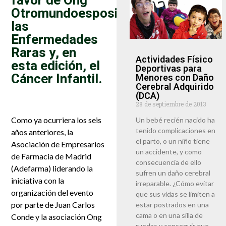
favor de Ong
Otromundoesposible,
las
Enfermedades
Raras y, en
Actividades Físico
esta edición, el
Deportivas para
Cáncer Infantil.
Menores con Daño
Cerebral Adquirido
(DCA)
28 de septiembre de 2013
Como ya ocurriera los seis
Un bebé recién nacido ha
tenido complicaciones en
años anteriores, la
el parto, o un niño tiene
Asociación de Empresarios
un accidente, y como
de Farmacia de Madrid
consecuencia de ello
(Adefarma) liderando la
sufren un daño cerebral
iniciativa con la
irreparable. ¿Cómo evitar
organización del evento
que sus vidas se limiten a
por parte de Juan Carlos
estar postrados en una
cama o en una silla de
Conde y la asociación Ong
ruedas y conseguir que