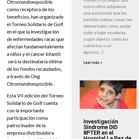
Otromundoesposible
estos niños adquieran
como receptora de los
una autonomía que les
beneficios, han organizado
permita realizar cosas tan
el Torneo Solidario de Golf
elementales como andar,
en el que la investigación
subir y bajar escaleras,
de enfermedades raras que
coger objetos como los
cubiertos o un
afectan fundamentalmente
lapicero…?.
a niños y el cáncer infantil
será la destinataria última
Leer más »
de los fondos recaudados,
a través de Ong
Otromundoesposible.
Esta VII edición del Torneo
Solidario de Golf cuenta
con la importante
participación como
Investigación
patrocinador de la
Síndrome DID
8PTER en el
empresa distribuidora
Hospital La Paz de