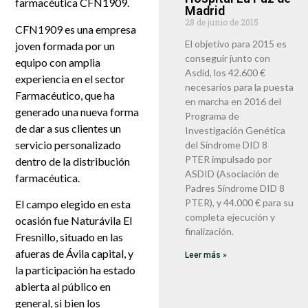
farmacéutica CFN1909.
Madrid
28 de junio de 2015
CFN1909 es una empresa
El objetivo para 2015 es
joven formada por un
conseguir junto con
equipo con amplia
Asdid, los 42.600 €
experiencia en el sector
necesarios para la puesta
Farmacéutico, que ha
en marcha en 2016 del
generado una nueva forma
Programa de
de dar a sus clientes un
Investigación Genética
servicio personalizado
del Síndrome DID 8
PTER impulsado por
dentro de la distribución
ASDID (Asociación de
farmacéutica.
Padres Síndrome DID 8
PTER), y 44.000 € para su
El campo elegido en esta
completa ejecución y
ocasión fue Naturávila El
finalización.
Fresnillo, situado en las
afueras de Ávila capital, y
Leer más »
la participación ha estado
abierta al público en
general, si bien los