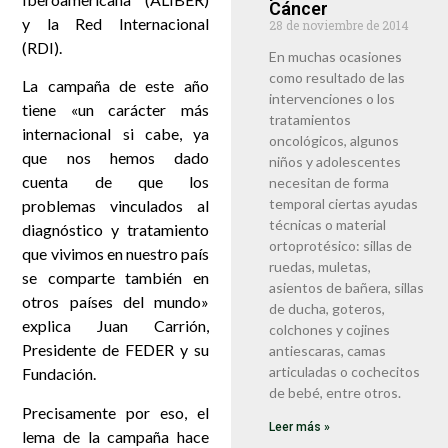
Cáncer
y la Red Internacional
28 de noviembre de 2014
(RDI).
En muchas ocasiones
como resultado de las
La campaña de este año
intervenciones o los
tiene «un carácter más
tratamientos
internacional si cabe, ya
oncológicos, algunos
que nos hemos dado
niños y adolescentes
cuenta de que los
necesitan de forma
temporal ciertas ayudas
problemas vinculados al
técnicas o material
diagnóstico y tratamiento
ortoprotésico: sillas de
que vivimos en nuestro país
ruedas, muletas,
se comparte también en
asientos de bañera, sillas
otros países del mundo»
de ducha, goteros,
explica Juan Carrión,
colchones y cojines
Presidente de FEDER y su
antiescaras, camas
articuladas o cochecitos
Fundación.
de bebé, entre otros.
Precisamente por eso, el
Leer más »
lema de la campaña hace