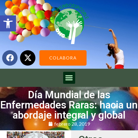
Abrir barra de herramientas
COLABORA
Día Mundial de las
Enfermedades Raras: hacia un
abordaje integral y global
febrero 28, 2019