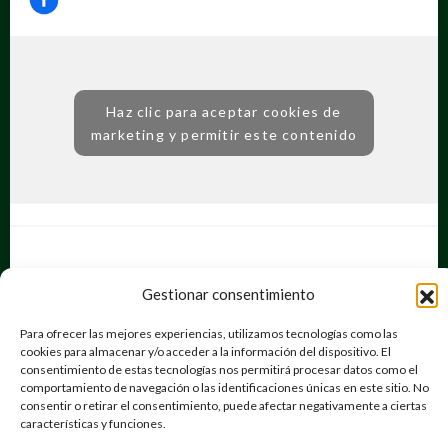
Haz clic para aceptar cookies de
marketing y permitir este contenido
Gestionar consentimiento
Para ofrecer las mejores experiencias, utilizamos tecnologías como las
Ongotromundoesposible |
Desarrollado por
Vortex Dimensión Digital
cookies para almacenar y/o acceder a la información del dispositivo. El
consentimiento de estas tecnologías nos permitirá procesar datos como el
comportamiento de navegación o las identificaciones únicas en este sitio. No
consentir o retirar el consentimiento, puede afectar negativamente a ciertas
características y funciones.