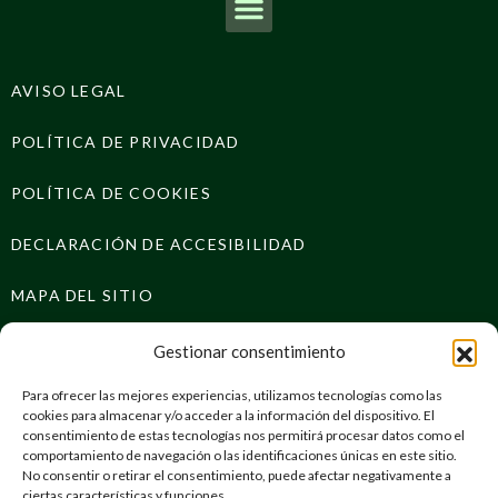
AVISO LEGAL
POLÍTICA DE PRIVACIDAD
POLÍTICA DE COOKIES
DECLARACIÓN DE ACCESIBILIDAD
MAPA DEL SITIO
Gestionar consentimiento
Para ofrecer las mejores experiencias, utilizamos tecnologías como las
cookies para almacenar y/o acceder a la información del dispositivo. El
consentimiento de estas tecnologías nos permitirá procesar datos como el
comportamiento de navegación o las identificaciones únicas en este sitio.
No consentir o retirar el consentimiento, puede afectar negativamente a
ciertas características y funciones.