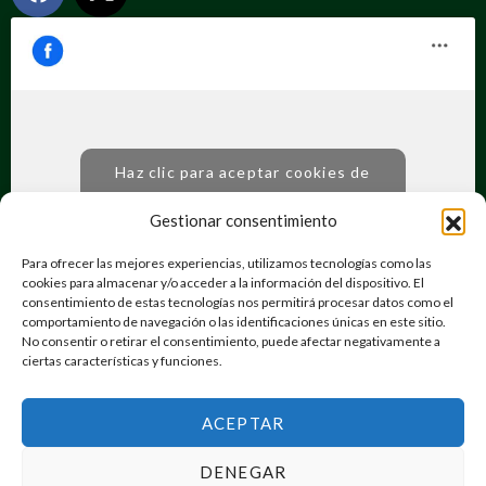
Haz clic para aceptar cookies de
marketing y permitir este contenido
Gestionar consentimiento
Para ofrecer las mejores experiencias, utilizamos tecnologías como las
cookies para almacenar y/o acceder a la información del dispositivo. El
consentimiento de estas tecnologías nos permitirá procesar datos como el
comportamiento de navegación o las identificaciones únicas en este sitio.
No consentir o retirar el consentimiento, puede afectar negativamente a
ciertas características y funciones.
Ongotromundoesposible |
Desarrollado por
Vortex Dimensión Digital
ACEPTAR
DENEGAR