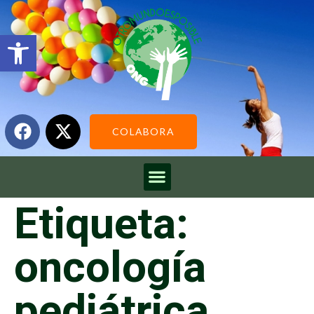
Abrir barra de herramientas
COLABORA
Etiqueta:
oncología
pediátrica