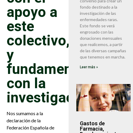
convenio para crear un
apoyo a
fondo destinado a la
investigación de las
este
enfermedades raras.
Este fondo se verá
engrosado con las
colectivo,
donaciones mensuales
que realicemos, a partir
y
de las diversas campañas
que tenemos en marcha.
fundamentalmente
Leer más »
con la
investigación.
Nos sumamos a la
declaración de la
Gastos de
Federación Española de
Farmacia,