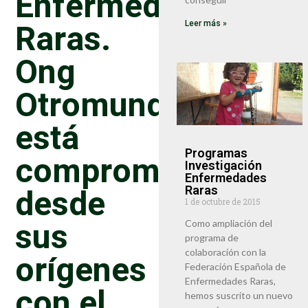
Enfermedades
Raras.
Leer más »
Ong
Otromundoesposib
está
Programas
comprometida
Investigación
Enfermedades
desde
Raras
1 de octubre de 2015
sus
Como ampliación del
programa de
colaboración con la
orígenes
Federación Española de
Enfermedades Raras,
con el
hemos suscrito un nuevo