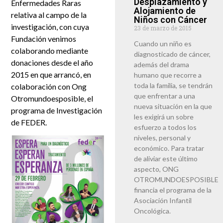
Desplazamiento y
Enfermedades Raras
Alojamiento de
relativa al campo de la
Niños con Cáncer
investigación, con cuya
23 de marzo de 2015
Fundación venimos
Cuando un niño es
colaborando mediante
diagnosticado de cáncer,
donaciones desde el año
además del drama
2015 en que arrancó, en
humano que recorre a
toda la familia, se tendrán
colaboración con Ong
que enfrentar a una
Otromundoesposible, el
nueva situación en la que
programa de Investigación
les exigirá un sobre
de FEDER.
esfuerzo a todos los
niveles, personal y
económico. Para tratar
de aliviar este último
aspecto, ONG
OTROMUNDOESPOSIBLE
financia el programa de la
Asociación Infantil
Oncológica.