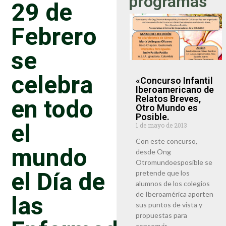
programas
29 de
Febrero
se
celebra
«Concurso Infantil
Iberoamericano de
en todo
Relatos Breves,
Otro Mundo es
Posible.
el
1 de mayo de 2013
Con este concurso,
mundo
desde Ong
Otromundoesposible se
el Día de
pretende que los
alumnos de los colegios
las
de Iberoamérica aporten
sus puntos de vista y
propuestas para
conseguir