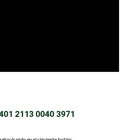
4401 2113 0040 3971
pal
pulsando en el siguiente botón: