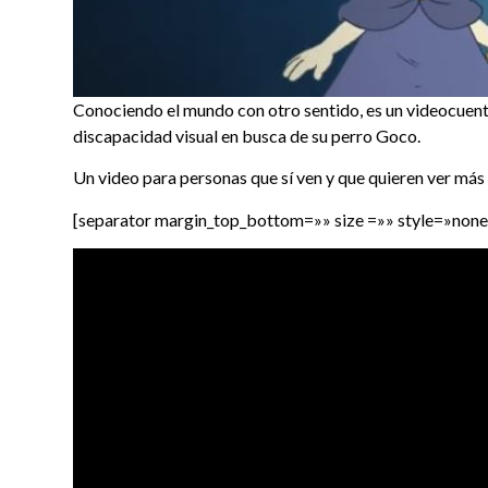
Conociendo el mundo con otro sentido, es un videocuen
discapacidad visual en busca de su perro Goco.
Un video para personas que sí ven y que quieren ver más 
[separator margin_top_bottom=»» size =»» style=»none