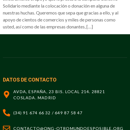
Solidario mediante la colocación o donación en alguna de
nuestras huchas. Queremos que sepa que gracias a ello, y al
apoyo de cientos de comercios y miles de personas como
usted, así como de las empresas donantes, […]
DATOS DE CONTACTO
AVDA, ESPAÑA, 23 BIS. LOCAL 214. 28821
COSLADA. MADRID
(34) 91 674 66 32 / 649 87 58 47
CONTACTO@ONG-OTROMUNDOESPOSIBLE.ORG